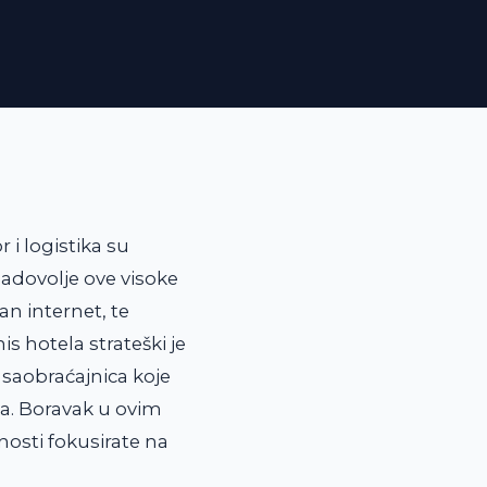
 i logistika su
zadovolje ove visoke
n internet, te
s hotela strateški je
 saobraćajnica koje
. Boravak u ovim
osti fokusirate na