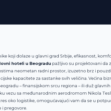
ke koji dolaze u glavni grad Srbije, efikasnost, komfor
lovni hoteli u Beogradu
pažljivo su projektovani da 
ostima neometan radni prostor, izuzetno brz i pouzda
ske kapacitete za sastanke svih veličina. Većina bizni
ogradu – finansijskom srcu regiona – ili duž glavnih
laku vezu sa međunarodnim aerodromom Nikola Tesla
tres oko logistike, omogućavajući vam da se u potpun
e i pregovore.