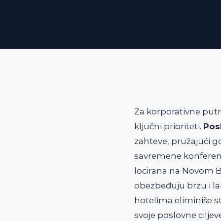
Za korporativne putni
ključni prioriteti.
Pos
zahteve, pružajući g
savremene konferencij
locirana na Novom Be
obezbeđuju brzu i 
hotelima eliminiše s
svoje poslovne ciljev