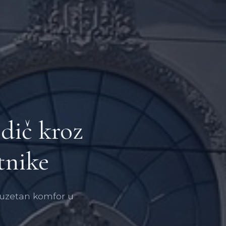
odič kroz
tnike
zuzetan komfor u
.